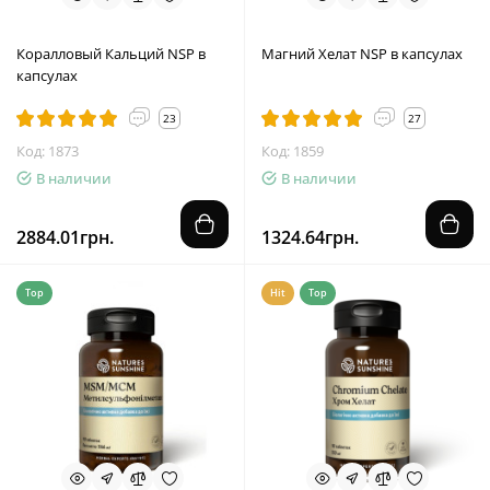
Коралловый Кальций NSP в
Магний Хелат NSP в капсулах
капсулах
23
27
Код: 1873
Код: 1859
В наличии
В наличии
2884.01грн.
1324.64грн.
Top
Hit
Top