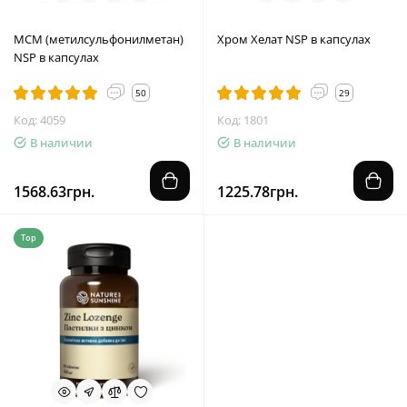
МСМ (метилсульфонилметан)
Хром Хелат NSP в капсулах
NSP в капсулах
50
29
Код: 4059
Код: 1801
В наличии
В наличии
1568.63грн.
1225.78грн.
Top