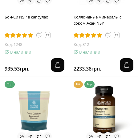
Бон-Си NSP в капсулах
Коллоидные минералы с
соком Асаи NSP
27
23
Код: 1248
Код: 312
В наличии
В наличии
935.53грн.
2233.38грн.
Top
Hit
Top