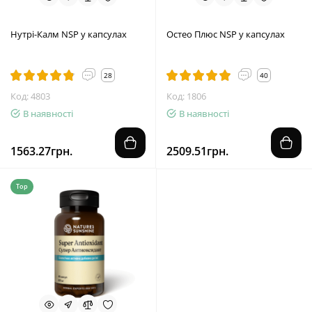
Нутрі-Калм NSP у капсулах
Остео Плюс NSP у капсулах
28
40
Код: 4803
Код: 1806
В наявності
В наявності
1563.27грн.
2509.51грн.
Top