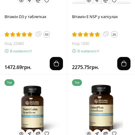
Вітамін D3 у таблетках
Вітамін E NSP у капсулах
50
26
Код: 22485
Код: 1650
В наявності
В наявності
1472.69грн.
2275.75грн.
Top
Top