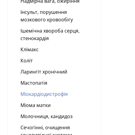
Надмірна вага, ожиріння
Інсульт, порушення
мозкового кровообігу
Ішемічна хвороба серця,
стенокардія
Клімакс
Коліт
Ларингіт хронічний
Мастопатія
Міокардіодистрофія
Міома матки
Молочниця, кандидоз
Сечогінні, очищення