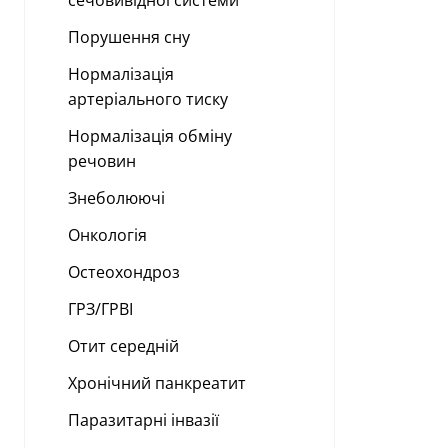
сечовивідної системи
Порушення сну
Нормалізація
артеріального тиску
Нормалізація обміну
речовин
Знеболюючі
Онкологія
Остеохондроз
ГРЗ/ГРВІ
Отит середній
Хронічний панкреатит
Паразитарні інвазії