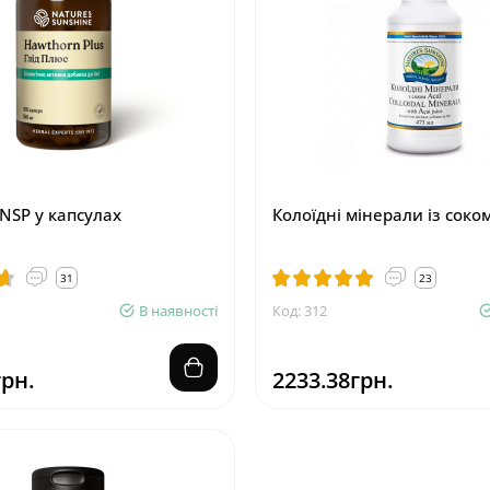
NSP у капсулах
Колоїдні мінерали із соко
31
23
В наявності
Код: 312
грн.
2233.38грн.