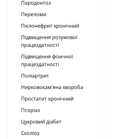
Пародонтоз
Переломи
Пієлонефрит хронічний
Підвищення розумової
працездатності
Підвищення фізичної
працездатності
Поліартрит
Нирковокам'яна хвороба
Простатит хронічний
Псоріаз
Цукровий діабет
Сколіоз