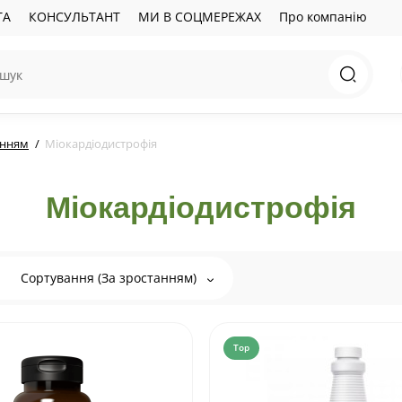
ТА
КОНСУЛЬТАНТ
МИ В СОЦМЕРЕЖАХ
Про компанію
енням
Міокардіодистрофія
Міокардіодистрофія
Сортування (За зростанням)
Top