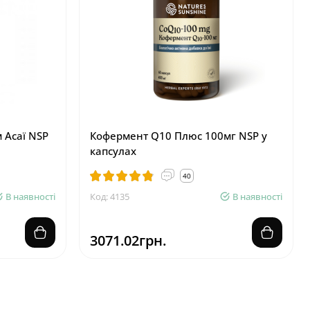
м Асаї NSP
Кофермент Q10 Плюс 100мг NSP у
капсулах
40
В наявності
Код: 4135
В наявності
3071.02грн.