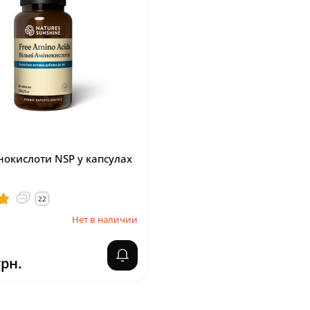
нокислоти NSP у капсулах
22
Нет в наличии
грн.