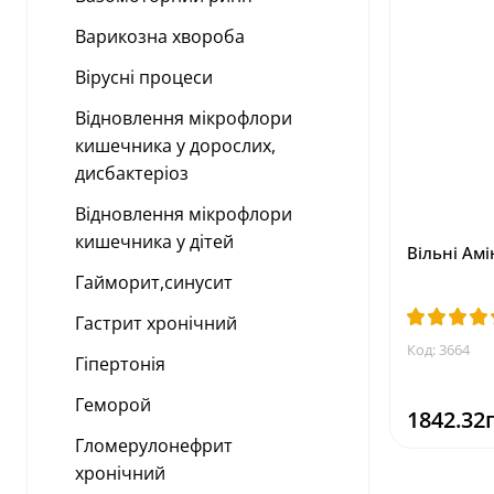
Варикозна хвороба
Вірусні процеси
Відновлення мікрофлори
кишечника у дорослих,
дисбактеріоз
Відновлення мікрофлори
кишечника у дітей
Вільні Амі
Гайморит,синусит
Гастрит хронічний
Код: 3664
Гіпертонія
Геморой
1842.32
Гломерулонефрит
хронічний