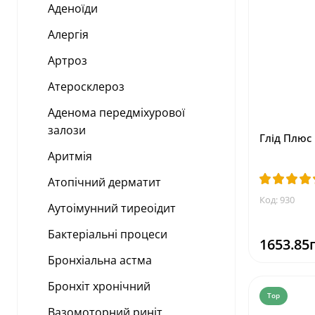
Аденоїди
Алергія
Артроз
Атеросклероз
Аденома передміхурової
залози
Глід Плюс 
Аритмія
Атопічний дерматит
Код: 930
Аутоімунний тиреоідит
Бактеріальні процеси
1653.85
Бронхіальна астма
Бронхіт хронічний
Top
Вазомоторний риніт