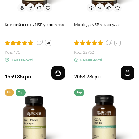
Котячий кіготь NSP у капсулах
Морінда NSP у капсулах
50
28
Код: 175
Код: 22752
В наявності
В наявності
1559.86грн.
2068.78грн.
Hit
Top
Top