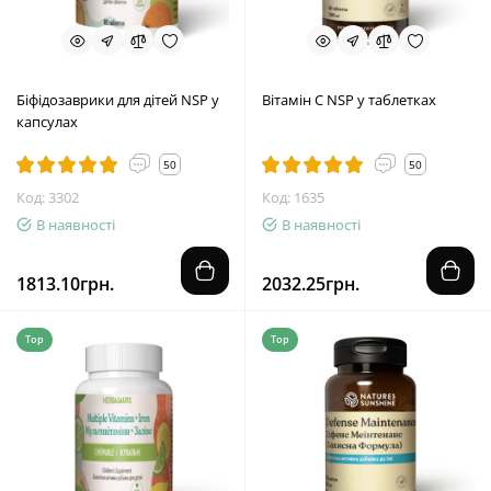
Біфідозаврики для дітей NSP у
Вітамін C NSP у таблетках
капсулах
50
50
Код: 3302
Код: 1635
В наявності
В наявності
1813.10грн.
2032.25грн.
Top
Top