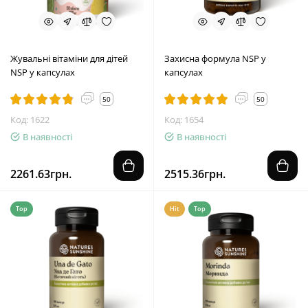
Жувальні вітаміни для дітей
Захисна формула NSP у
NSP у капсулах
капсулах
50
50
Код: 1622
Код: 1654
В наявності
В наявності
2261.63грн.
2515.36грн.
Top
Hit
Top