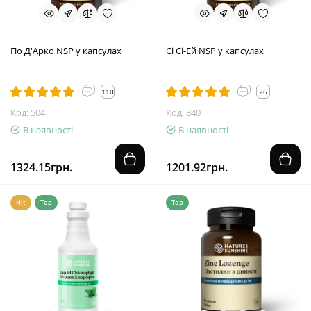
По Д'Арко NSP у капсулах
Сі Сі-Ей NSP у капсулах
110
26
Код: 504
Код: 840
В наявності
В наявності
1324.15грн.
1201.92грн.
Hit
Top
Top