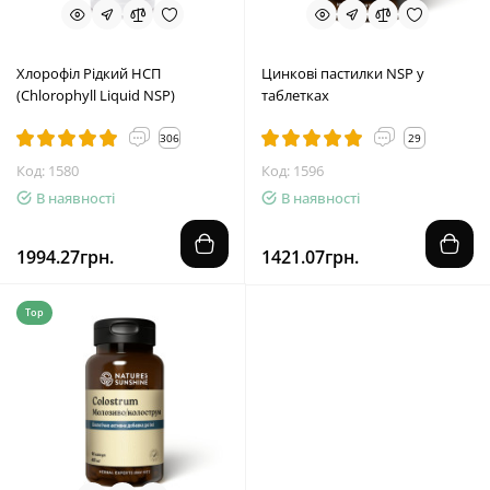
Хлорофіл Рідкий НСП
Цинкові пастилки NSP у
(Chlorophyll Liquid NSP)
таблетках
306
29
Код: 1580
Код: 1596
В наявності
В наявності
1994.27грн.
1421.07грн.
Top