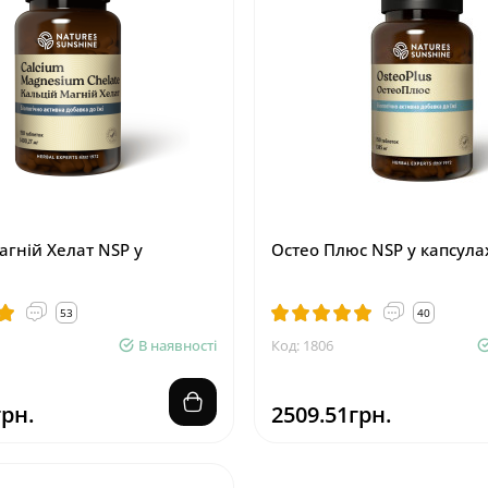
агній Хелат NSP у
Остео Плюс NSP у капсула
53
40
В наявності
Код: 1806
грн.
2509.51грн.