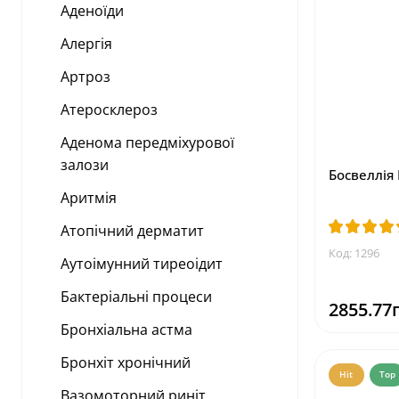
Аденоїди
Алергія
Артроз
Атеросклероз
Аденома передміхурової
залози
Босвеллія
Аритмія
Атопічний дерматит
Код: 1296
Аутоімунний тиреоідит
Бактеріальні процеси
2855.77
Бронхіальна астма
Бронхіт хронічний
Hit
Top
Вазомоторний риніт