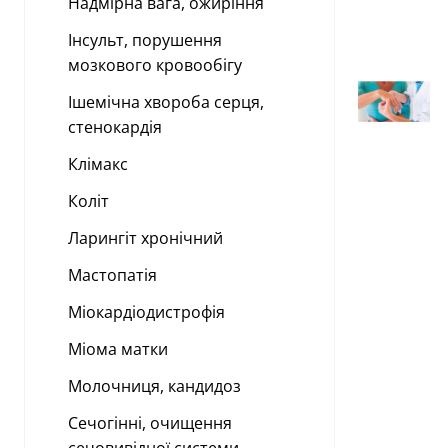
Надмірна вага, ожиріння
Інсульт, порушення
мозкового кровообігу
Ішемічна хвороба серця,
стенокардія
Клімакс
Коліт
Ларингіт хронічний
Мастопатія
Міокардіодистрофія
Міома матки
Молочниця, кандидоз
Сечогінні, очищення