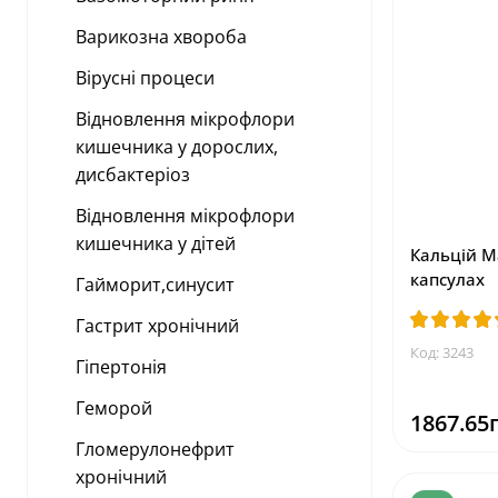
Варикозна хвороба
Вірусні процеси
Відновлення мікрофлори
кишечника у дорослих,
дисбактеріоз
Відновлення мікрофлори
кишечника у дітей
Кальцій М
капсулах
Гайморит,синусит
Гастрит хронічний
Код: 3243
Гіпертонія
Геморой
1867.65
Гломерулонефрит
хронічний