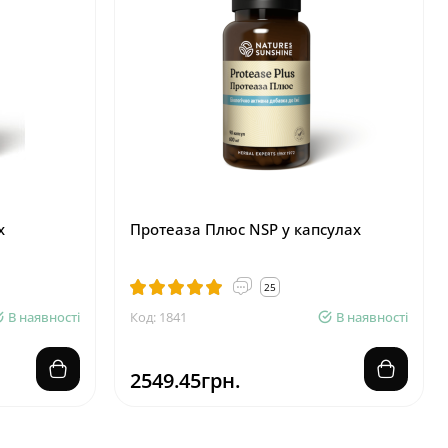
х
Протеаза Плюс NSP у капсулах
25
В наявності
Код: 1841
В наявності
2549.45грн.