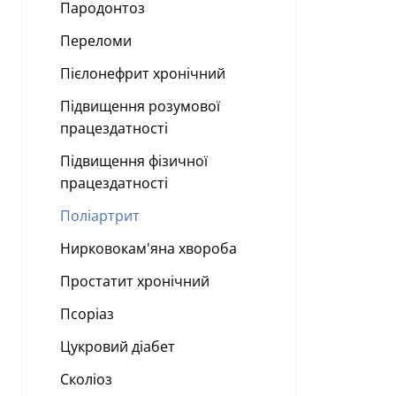
Пародонтоз
Переломи
Пієлонефрит хронічний
Підвищення розумової
працездатності
Підвищення фізичної
працездатності
Поліартрит
Нирковокам'яна хвороба
Простатит хронічний
Псоріаз
Цукровий діабет
Сколіоз