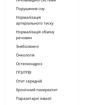
сечовивідної системи
Порушення сну
Нормалізація
артеріального тиску
Нормалізація обміну
речовин
Знеболюючі
Онкологія
Остеохондроз
ГРЗ/ГРВІ
Отит середній
Хронічний панкреатит
Паразитарні інвазії