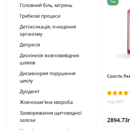
Top
Головний біль, мігрень
Грибкові процеси
Детоксикація, очищення
організму
Депресія
Дискінезія жовчовивідних
шляхів
Дисменорея порушення
Солстік Р
циклу
Дуоденіт
Жовчокам'яна хвороба
Код: 6507
Захворювання щитовидної
2894.73
залози