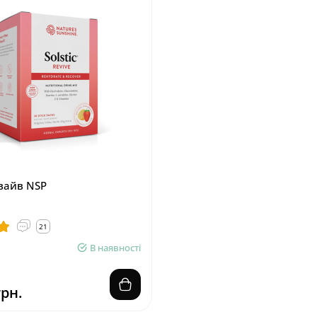
евайв NSP
21
В наявності
грн.