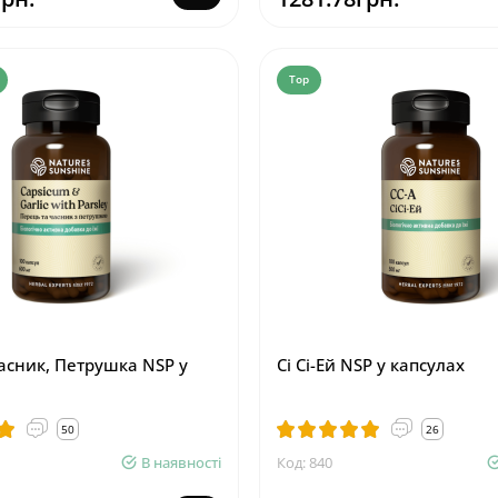
Top
асник, Петрушка NSP у
Сі Сі-Ей NSP у капсулах
50
26
В наявності
Код: 840