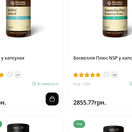
 у капсулах
Босвеллія Плюс NSP у кап
27
50
В наявності
Код: 1296
н.
2855.77грн.
Top