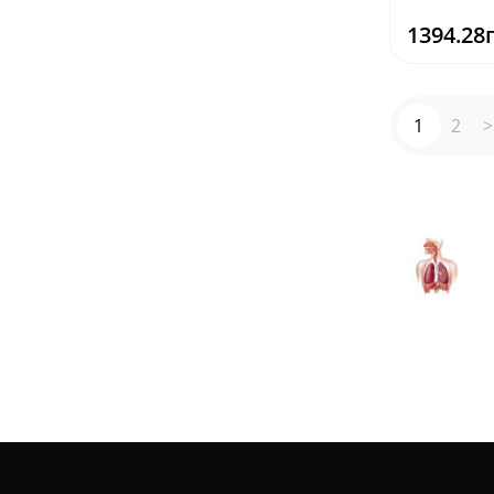
1394.28
1
2
>