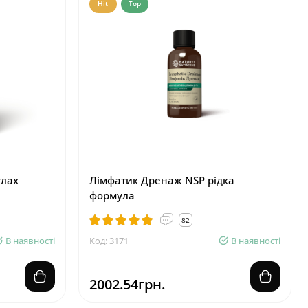
Hit
Top
улах
Лімфатик Дренаж NSP рідка
формула
82
В наявності
Код: 3171
В наявності
2002.54грн.