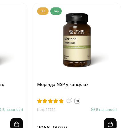
Hit
Top
ах
Морінда NSP у капсулах
28
В наявності
Код: 22752
В наявності
2068.78грн.