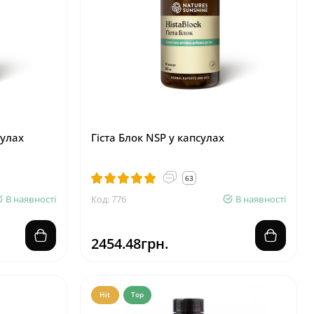
сулах
Гіста Блок NSP у капсулах
63
В наявності
Код: 776
В наявності
2454.48грн.
Hit
Top