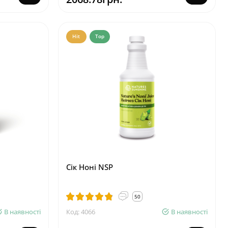
Hit
Top
Сік Ноні NSP
50
В наявності
Код: 4066
В наявності