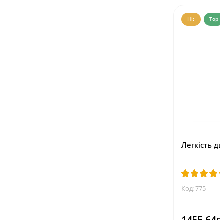
Hit
Top
Легкість д
Код: 775
1455.64