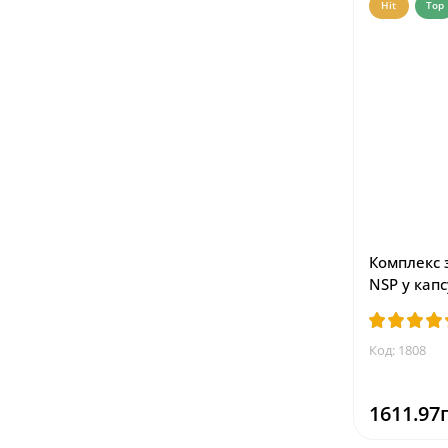
Hit
Top
Комплекс 
NSP у кап
Код: 1808
1611.97