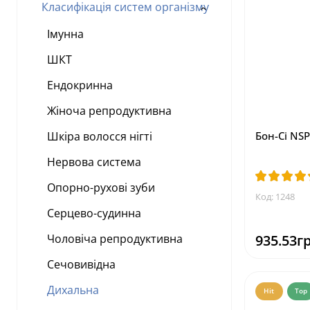
Класифікація систем організму
Імунна
ШКТ
Ендокринна
Жіноча репродуктивна
Шкіра волосся нігті
Бон-Сі NSP
Нервова система
Опорно-рухові зуби
Код: 1248
Серцево-судинна
Чоловіча репродуктивна
935.53гр
Сечовивідна
Дихальна
Hit
Top