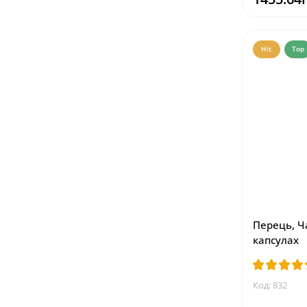
Hit
Top
Перець, Ч
капсулах
Код: 832