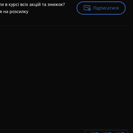
и в курсі всіх акцій та знижок?
Підписатися
Підписатися
я на розсилку