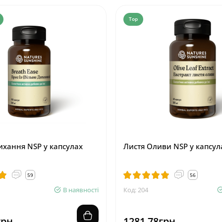
Top
ихання NSP у капсулах
Листя Оливи NSP у капсул
59
56
В наявності
Код: 204
грн.
1281.78грн.