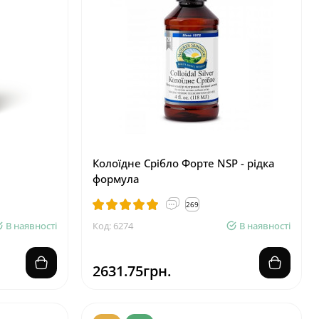
Колоїдне Срібло Форте NSP - рідка
формула
269
В наявності
Код: 6274
В наявності
2631.75грн.