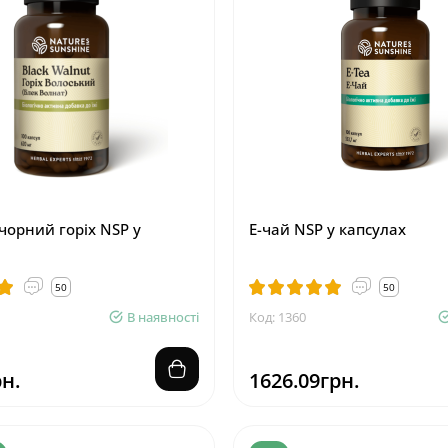
чорний горіх NSP у
Е-чай NSP у капсулах
50
50
В наявності
Код: 1360
н.
1626.09грн.