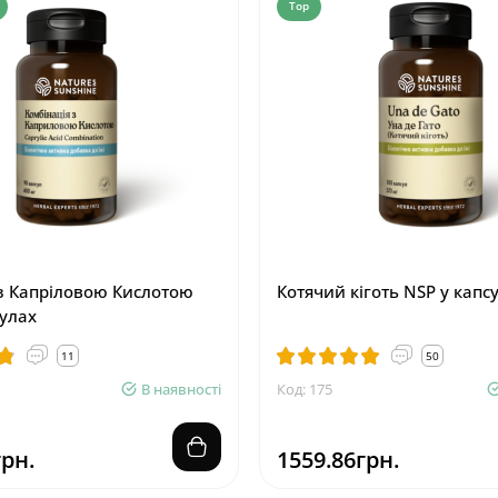
Top
з Капріловою Кислотою
Котячий кіготь NSP у капс
сулах
11
50
В наявності
Код: 175
грн.
1559.86грн.