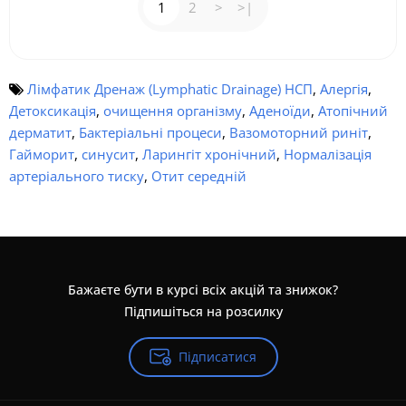
1
2
>
>|
Лімфатик Дренаж (Lymphatic Drainage) НСП
,
Алергія
,
Детоксикація
,
очищення організму
,
Аденоїди
,
Атопічний
дерматит
,
Бактеріальні процеси
,
Вазомоторний риніт
,
Гайморит
,
синусит
,
Ларингіт хронічний
,
Нормалізація
артеріального тиску
,
Отит середній
Бажаєте бути в курсі всіх акцій та знижок?
Підпишіться на розсилку
Підписатися