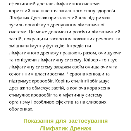
ефективний дренаж лімфатичної системи
корисний поліпшення загального стану здоров'я.
Лімфатик Дренаж призначений для підтримки
зусиль організму з дренування лімфатичної
системи. Це може допомогти розсіяти лімфатичний
застій, покращити засвоєння поживних речовин та
зміцнити імунну функцію. Інгредієнти
лімфатичного дренажу працюють разом, очищуючи
та тонізуючи лімфатичну систему. Клівер - тонізує
лімфатичну систему завдяки своїм очищаючим та
сечогінним властивостям. Червона конюшина
підтримує кровообіг. Корінь стилінгії збільшує
дренаж та обмежує застій, а колюча кора ясеня
стимулює кровообіг та лімфатичну систему
організму і особливо ефективна на слизових
оболонках.
Показання для застосування
Лімфатик Дренаж