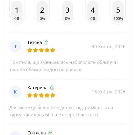
1
2
3
4
5
0%
0%
0%
0%
100%
Тетяна
Т
30 Квітня, 2026
Помітила, що зменшилась набряклість обличчя і
тіла. Особливо видно по ранках.
Катерина
К
18 Квітня, 2026
Для мене це більше як детокс-підтримка. Після
курсу з’явилось більше енергії і легкості.
Світлана