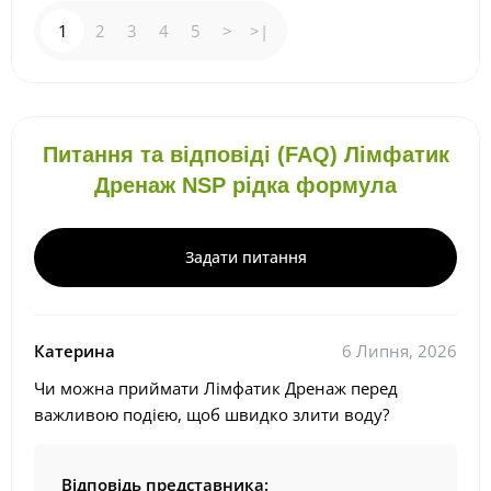
1
2
3
4
5
>
>|
Питання та відповіді (FAQ) Лімфатик
Дренаж NSP рідка формула
Задати питання
Катерина
6 Липня, 2026
Чи можна приймати Лімфатик Дренаж перед
важливою подією, щоб швидко злити воду?
Відповідь представника: