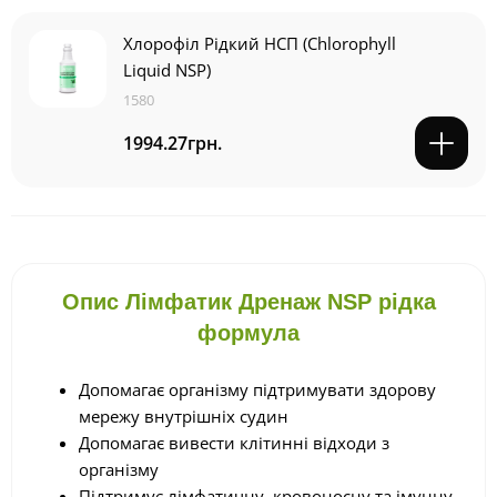
Хлорофіл Рідкий НСП (Chlorophyll
Liquid NSP)
1580
1994.27грн.
Опис Лімфатик Дренаж NSP рідка
формула
Допомагає організму підтримувати здорову
мережу внутрішніх судин
Допомагає вивести клітинні відходи з
організму
Підтримує лімфатичну, кровоносну та імунну