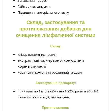
Запальний процес
Гайморити, синусити
Підвищення артеріального тиску
Склад, застосування та
протипоказання добавки для
очищення лімфатичної системи
Склад
:
клівер надземних частин
екстракт квіток червоної конюшини
корінь стилінгії
кора ясеня колюча та рослинний гліцерин
Застосування препарату:
приймати по 1 мл, приблизно 15-20 крапель або 1/4
чайної ложки, у воді двічі на день.
Протипоказання: