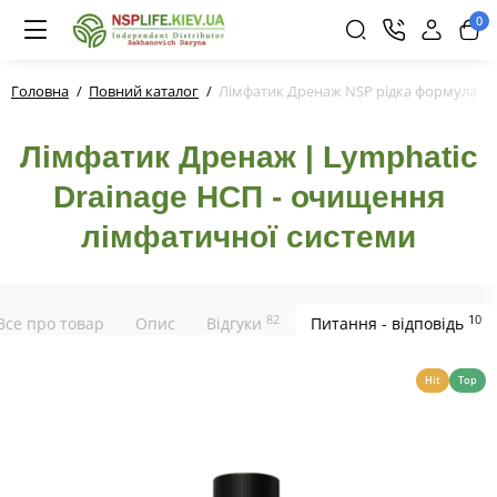
0
Головна
Повний каталог
Лімфатик Дренаж NSP рідка формула
Лімфатик Дренаж | Lymphatic
Drainage НСП - очищення
лімфатичної системи
82
10
Все про товар
Опис
Відгуки
Питання - відповідь
Hit
Top