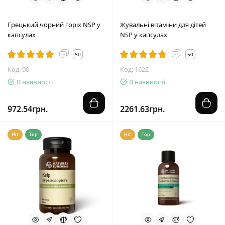
Грецький чорний горіх NSP у
Жувальні вітаміни для дітей
капсулах
NSP у капсулах
50
50
Код: 90
Код: 1622
В наявності
В наявності
972.54грн.
2261.63грн.
Hit
Top
Hit
Top