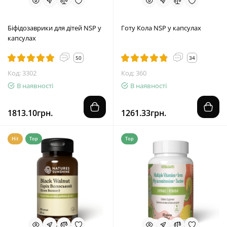
Біфідозаврики для дітей NSP у
Готу Кола NSP у капсулах
капсулах
50
34
Код: 3302
Код: 360
В наявності
В наявності
1813.10грн.
1261.33грн.
Hit
Top
Top