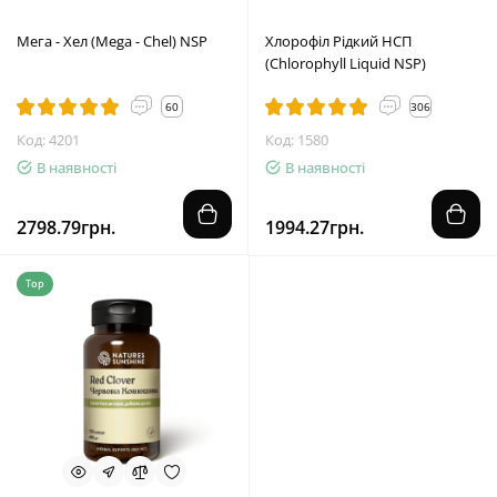
Мега - Хел (Mega - Chel) NSP
Хлорофіл Рідкий НСП
(Chlorophyll Liquid NSP)
60
306
Код: 4201
Код: 1580
В наявності
В наявності
2798.79грн.
1994.27грн.
Top