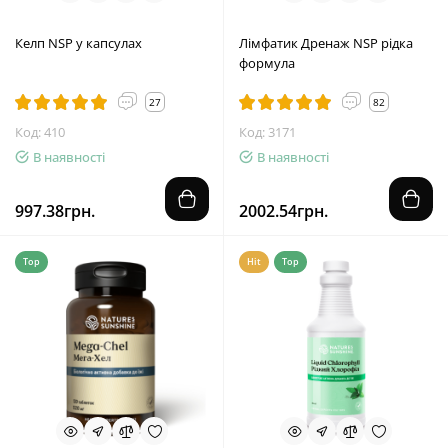
Келп NSP у капсулах
Лімфатик Дренаж NSP рідка
формула
27
82
Код: 410
Код: 3171
В наявності
В наявності
997.38грн.
2002.54грн.
Top
Hit
Top