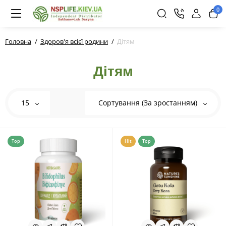
0
Головна
Здоров'я всієї родини
Дітям
Дітям
15
Сортування (За зростанням)
Top
Hit
Top