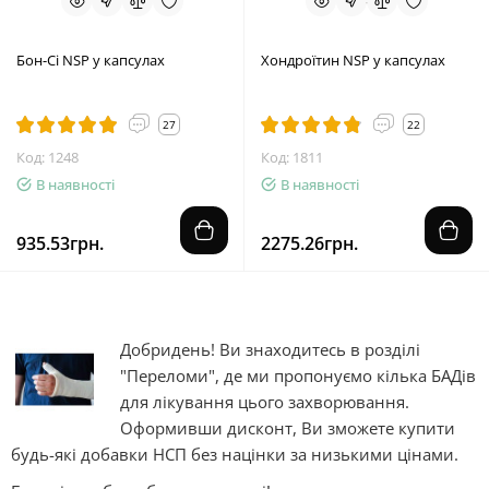
Бон-Сі NSP у капсулах
Хондроїтин NSP у капсулах
27
22
Код: 1248
Код: 1811
В наявності
В наявності
935.53грн.
2275.26грн.
Добридень! Ви знаходитесь в розділі
"Переломи", де ми пропонуємо кілька БАДів
для лікування цього захворювання.
Оформивши дисконт, Ви зможете купити
будь-які добавки НСП без націнки за низькими цінами.