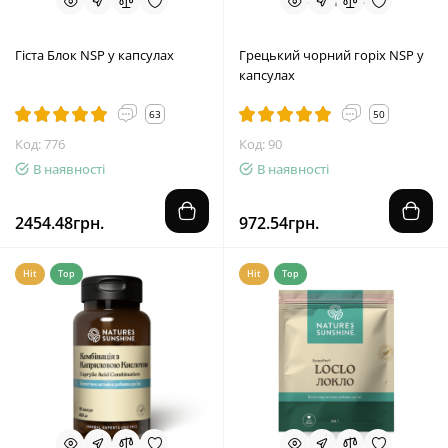
Гіста Блок NSP у капсулах
Грецький чорний горіх NSP у
капсулах
63
50
Код: 776
Код: 90
В наявності
В наявності
2454.48грн.
972.54грн.
Hit
Top
Hit
Top