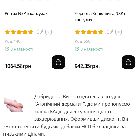
Реп'ях NSP в капсулах
Червона Конюшина NSP в
капсулах
36
50
Код: 140
Код: 550
В наявності
В наявності
1064.58грн.
942.35грн.
Добридень! Ви знаходитесь в розділі
"Атопічний дерматит", де ми пропонуємо
кілька БАДів для лікування цього
захворювання. Оформивши дисконт, Ви
зможете купити будь-які добавки НСП без націнки за
низькими цінами.