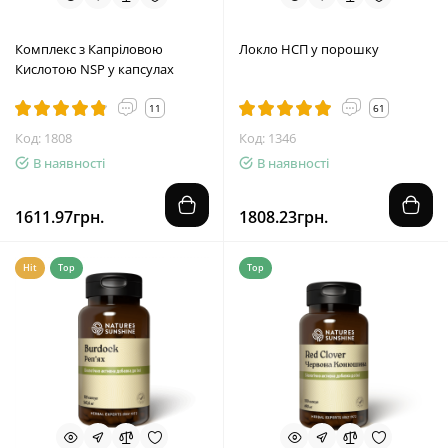
Комплекс з Капріловою
Локло НСП у порошку
Кислотою NSP у капсулах
11
61
Код: 1808
Код: 1346
В наявності
В наявності
1611.97грн.
1808.23грн.
Hit
Top
Top