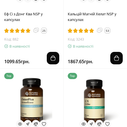
Еф Сі з Донг Ква NSP у
Кальцій Магній Хелат NSP у
капсулах
капсулах
25
53
Код: 882
Код: 3243
В наявності
В наявності
1099.65грн.
1867.65грн.
Top
Top