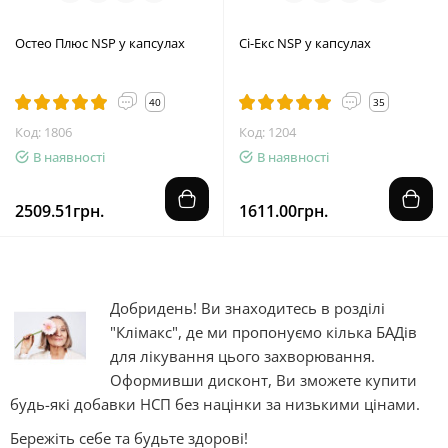
Остео Плюс NSP у капсулах
Сі-Екс NSP у капсулах
40
35
Код: 1806
Код: 1204
В наявності
В наявності
2509.51грн.
1611.00грн.
Добридень! Ви знаходитесь в розділі
"Клімакс", де ми пропонуємо кілька БАДів
для лікування цього захворювання.
Оформивши дисконт, Ви зможете купити
будь-які добавки НСП без націнки за низькими цінами.
Бережіть себе та будьте здорові!