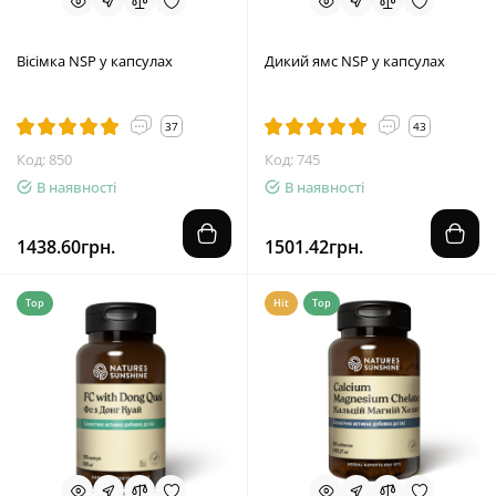
Вісімка NSP у капсулах
Дикий ямс NSP у капсулах
37
43
Код: 850
Код: 745
В наявності
В наявності
1438.60грн.
1501.42грн.
Top
Hit
Top