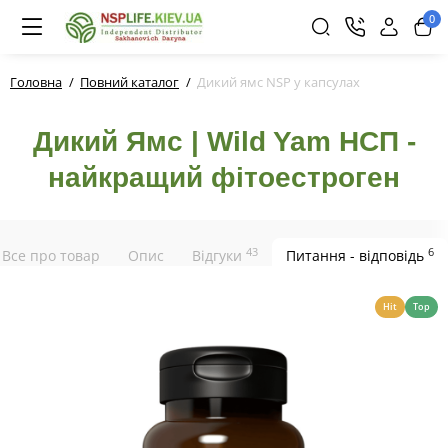
0
Головна
Повний каталог
Дикий ямс NSP у капсулах
Дикий Ямс | Wild Yam НСП -
найкращий фітоестроген
43
6
Все про товар
Опис
Відгуки
Питання - відповідь
Hit
Top