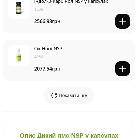
Індол-3-Карбінол NSP у капсулах
1506
2566.98грн.
Сік Ноні NSP
4066
2077.54грн.
Показати ще
Опис Дикий ямс NSP у капсулах