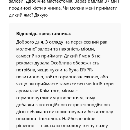
залози. Двобічна мастектомія. Зараз є мілма 37 ми і
поодинокі кісти яічника. Чи можна мені приймати
дикий ямс? Дякую
Відповідь представника:
Доброго дня. З огляду на перенесений рак
молочної залози та наявність міоми,
самостійно приймати Дикий Ямс я б не
рекомендувала.Особлива обережність
потрібна, якщо пухлина була ER/PR-
позитивною, тобто гормонозалежною, або
якщо ви приймаєте тамоксифен чи інгібітори
ароматази.Крім того, міома є
гормоночутливим утворенням, тому
добавки з потенційною естрогеноподібною
дією небажано використовувати без дозволу
онколога-гінеколога. Найбезпечніше
рішення — показати онкологу точну назву