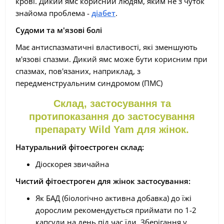
крові. Дикий ямс корисний людям, яким не з чуток
знайома проблема -
діабет
.
Судоми та м'язові болі
Має антиспазматичні властивості, які зменшують
м'язові спазми. Дикий ямс може бути корисним при
спазмах, пов'язаних, наприклад, з
передменструальним синдромом (ПМС)
Склад, застосування та
протипоказання до застосування
препарату Wild Yam для жінок.
Натуральний фітоестроген склад:
Діоскорея звичайна
Чистий фітоестроген для жінок застосування:
Як БАД (біологічно активна добавка) до їжі
дорослим рекомендується приймати по 1-2
капсули на день під час їди. Зберігання у