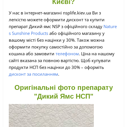
Києві?
У нас в інтернет-магазині nsplife.kiev.ua Ви з
легкістю можете оформити дисконт та купити
препарат Дикий ямс NSP з офіційного складу
Nature
s Sunshine Products
або офіційного магазину у
вашому місті без націнки у 30%. Також можна
оформити покупку самостійно за допомогою
кошика або замовити
телефоном
. Ціна на нашому
сайті вказана за повною вартістю. Щоб купувати
продукти НСП без націнки до 30% – оформіть
дисконт за посиланням
.
Оригінальні фото препарату
"Дикий Ямс НСП"