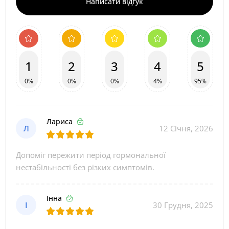
Написати відгук
1
2
3
4
5
0%
0%
0%
4%
95%
Лариса
Л
12 Січня, 2026
Допоміг пережити період гормональної
нестабільності без різких симптомів.
Інна
І
30 Грудня, 2025