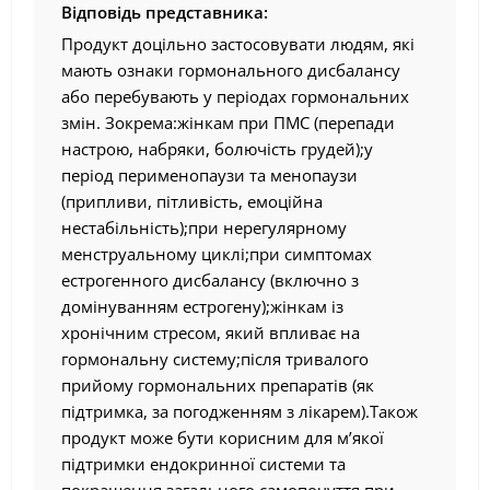
Відповідь представника:
Продукт доцільно застосовувати людям, які
мають ознаки гормонального дисбалансу
або перебувають у періодах гормональних
змін. Зокрема:жінкам при ПМС (перепади
настрою, набряки, болючість грудей);у
період перименопаузи та менопаузи
(припливи, пітливість, емоційна
нестабільність);при нерегулярному
менструальному циклі;при симптомах
естрогенного дисбалансу (включно з
домінуванням естрогену);жінкам із
хронічним стресом, який впливає на
гормональну систему;після тривалого
прийому гормональних препаратів (як
підтримка, за погодженням з лікарем).Також
продукт може бути корисним для м’якої
підтримки ендокринної системи та
покращення загального самопочуття при