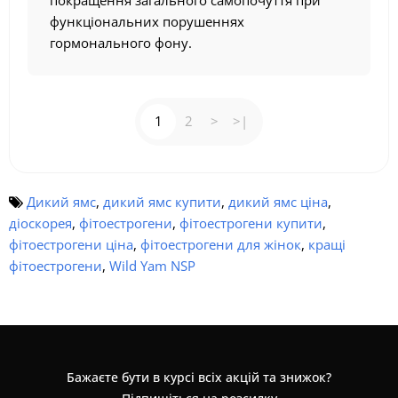
функціональних порушеннях
гормонального фону.
1
2
>
>|
Дикий ямс
,
дикий ямс купити
,
дикий ямс ціна
,
діоскорея
,
фітоестрогени
,
фітоестрогени купити
,
фітоестрогени ціна
,
фітоестрогени для жінок
,
кращі
фітоестрогени
,
Wild Yam NSP
Бажаєте бути в курсі всіх акцій та знижок?