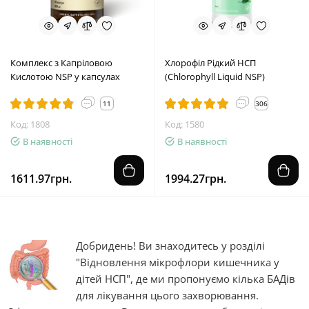
Комплекс з Капріловою
Хлорофіл Рідкий НСП
Кислотою NSP у капсулах
(Chlorophyll Liquid NSP)
11
306
Код: 1808
Код: 1580
В наявності
В наявності
1611.97грн.
1994.27грн.
Добридень! Ви знаходитесь у розділі
"Відновлення мікрофлори кишечника у
дітей НСП", де ми пропонуємо кілька БАДів
для лікування цього захворювання.