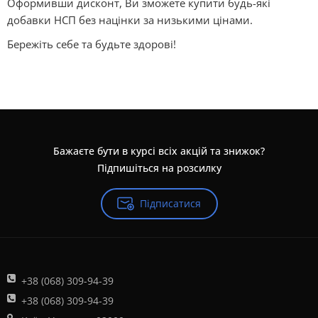
Оформивши дисконт, Ви зможете купити будь-які
добавки НСП без націнки за низькими цінами.
Бережіть себе та будьте здорові!
Бажаєте бути в курсі всіх акцій та знижок?
Підпишіться на розсилку
Підписатися
+38 (068) 309-94-39
+38 (068) 309-94-39