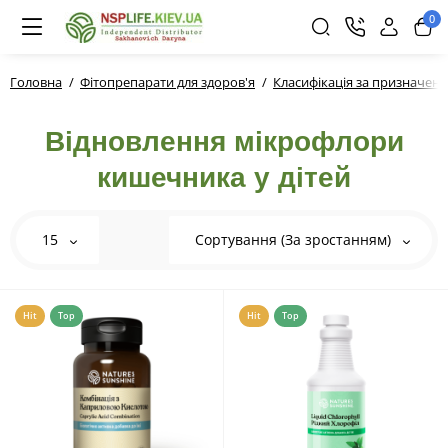
0
Головна
Фітопрепарати для здоров'я
Класифікація за призначен
Відновлення мікрофлори
кишечника у дітей
15
Сортування (За зростанням)
Hit
Top
Hit
Top