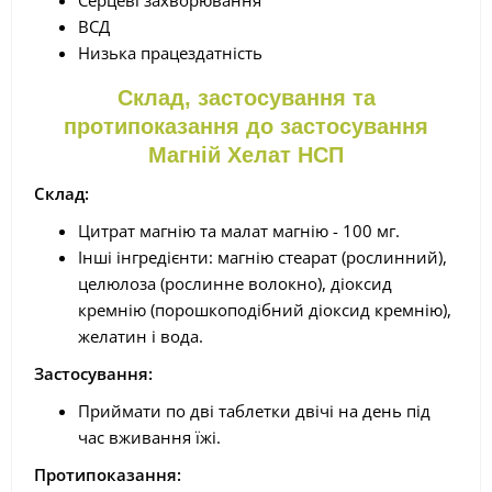
Серцеві захворювання
ВСД
Низька працездатність
Склад, застосування та
протипоказання до застосування
Магній Хелат НСП
Склад:
Цитрат магнію та малат магнію - 100 мг.
Інші інгредієнти: магнію стеарат (рослинний),
целюлоза (рослинне волокно), діоксид
кремнію (порошкоподібний діоксид кремнію),
желатин і вода.
Застосування:
Приймати по дві таблетки двічі на день під
час вживання їжі.
Протипоказання: