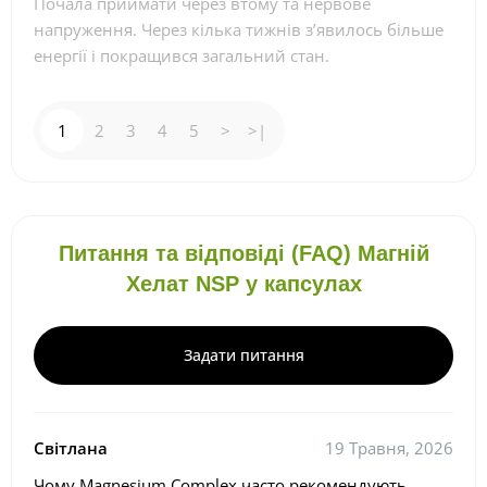
Почала приймати через втому та нервове
напруження. Через кілька тижнів з’явилось більше
енергії і покращився загальний стан.
1
2
3
4
5
>
>|
Питання та відповіді (FAQ) Магній
Хелат NSP у капсулах
Задати питання
Світлана
19 Травня, 2026
Чому Magnesium Complex часто рекомендують