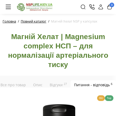
0
Головна
Повний каталог
Магній Хелат NSP у капсулах
Магній Хелат | Magnesium
complex НСП – для
нормалізації артеріального
тиску
27
6
Все про товар
Опис
Відгуки
Питання - відповідь
Hit
Top