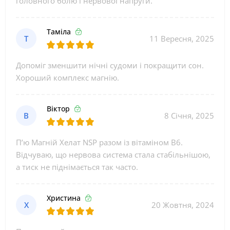
головного болю і нервової напруги.
Таміла
Т
11 Вересня, 2025
Допоміг зменшити нічні судоми і покращити сон.
Хороший комплекс магнію.
Віктор
В
8 Січня, 2025
П’ю Магній Хелат NSP разом із вітаміном B6.
Відчуваю, що нервова система стала стабільнішою,
а тиск не піднімається так часто.
Христина
Х
20 Жовтня, 2024