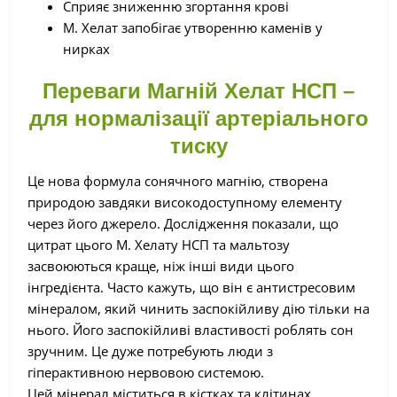
Сприяє зниженню згортання крові
М. Хелат запобігає утворенню каменів у
нирках
Переваги Магній Хелат НСП –
для нормалізації артеріального
тиску
Це нова формула сонячного магнію, створена
природою завдяки високодоступному елементу
через його джерело. Дослідження показали, що
цитрат цього М. Хелату НСП та мальтозу
засвоюються краще, ніж інші види цього
інгредієнта. Часто кажуть, що він є антистресовим
мінералом, який чинить заспокійливу дію тільки на
нього. Його заспокійливі властивості роблять сон
зручним. Це дуже потребують люди з
гіперактивною нервовою системою.
Цей мінерал міститься в кістках та клітинах,