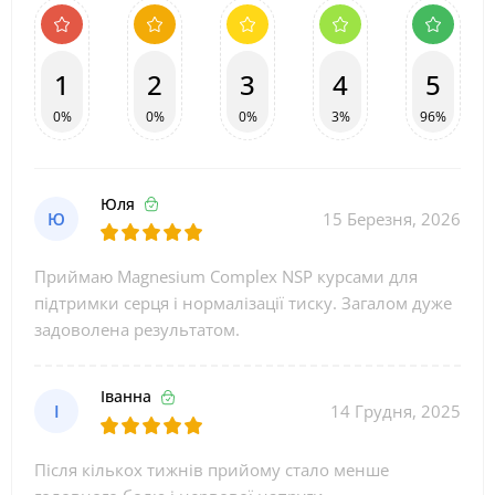
1
2
3
4
5
0%
0%
0%
3%
96%
Юля
Ю
15 Березня, 2026
Приймаю Magnesium Complex NSP курсами для
підтримки серця і нормалізації тиску. Загалом дуже
задоволена результатом.
Іванна
І
14 Грудня, 2025
Після кількох тижнів прийому стало менше