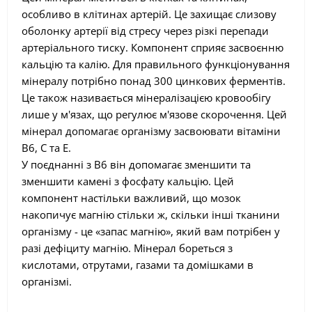
особливо в клітинах артерій. Це захищає слизову
оболонку артерії від стресу через різкі перепади
артеріального тиску. Компонент сприяє засвоєнню
кальцію та калію. Для правильного функціонування
мінералу потрібно понад 300 цинкових ферментів.
Це також називається мінералізацією кровообігу
лише у м'язах, що регулює м'язове скорочення. Цей
мінерал допомагає організму засвоювати вітаміни
B6, C та E.
У поєднанні з B6 він допомагає зменшити та
зменшити камені з фосфату кальцію. Цей
компонент настільки важливий, що мозок
накопичує магнію стільки ж, скільки інші тканини
організму - це «запас магнію», який вам потрібен у
разі дефіциту магнію. Мінерал бореться з
кислотами, отрутами, газами та домішками в
організмі.