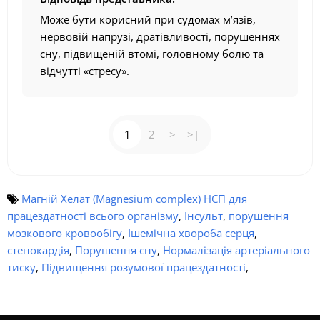
Може бути корисний при судомах м’язів,
нервовій напрузі, дратівливості, порушеннях
сну, підвищеній втомі, головному болю та
відчутті «стресу».
1
2
>
>|
Магній Хелат (Magnesium complex) НСП для
працездатності всього організму
,
Інсульт
,
порушення
мозкового кровообігу
,
Ішемічна хвороба серця
,
стенокардія
,
Порушення сну
,
Нормалізація артеріального
тиску
,
Підвищення розумової працездатності
,